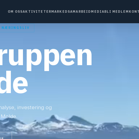
OM OSS
AKTIVITETER
MARKED
SAMARBEID
MEDIA
BLI MEDLEM
KON
· NÆRINGSLIV
ruppen
de
nalyse, investering og
 Molde.
SS