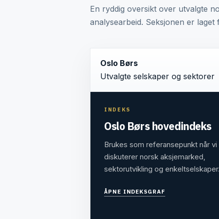
En ryddig oversikt over utvalgte n
analysearbeid. Seksjonen er laget f
Oslo Børs
Utvalgte selskaper og sektorer
INDEKS
Oslo Børs hovedindeks
Brukes som referansepunkt når vi
diskuterer norsk aksjemarked,
sektorutvikling og enkeltselskaper
ÅPNE INDEKSGRAF