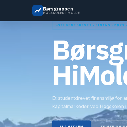
Børsgruppen
HØGSKOLEN I MOLDE
STUDENTDREVET · FINANS · BØRS 
Børsg
HiMol
Et studentdrevet finansmiljø for a
kapitalmarkeder ved Høgskolen i
BLI MEDLEM
LES MER OM O