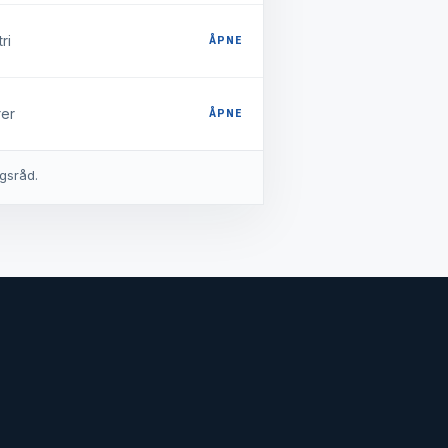
ri
ÅPNE
er
ÅPNE
ngsråd.