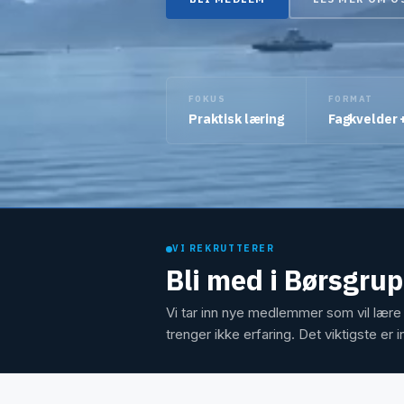
FOKUS
FORMAT
Praktisk læring
Fagkvelder 
VI REKRUTTERER
Bli med i Børsgru
Vi tar inn nye medlemmer som vil lære 
trenger ikke erfaring. Det viktigste er in