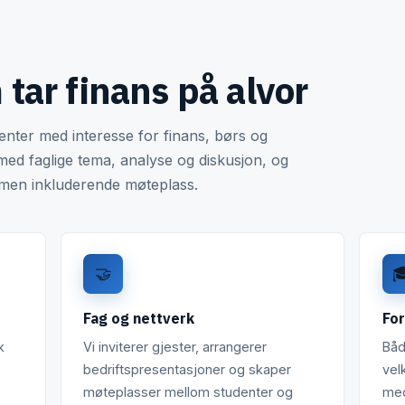
tar finans på alvor
ter med interesse for finans, børs og
 med faglige tema, analyse og diskusjon, og
l, men inkluderende møteplass.
🤝

Fag og nettverk
For
k
Vi inviterer gjester, arrangerer
Båd
bedriftspresentasjoner og skaper
vel
møteplasser mellom studenter og
med