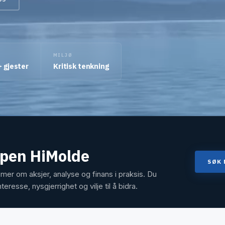
MILJØ
+ gjester
Kritisk tenkning
ppen HiMolde
SØK
mer om aksjer, analyse og finans i praksis. Du
teresse, nysgjerrighet og vilje til å bidra.