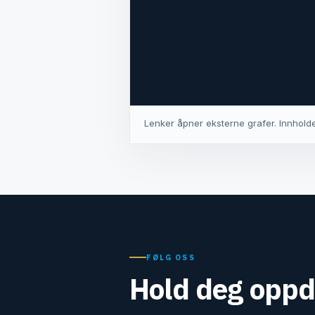
Lenker åpner eksterne grafer. Innholde
FØLG OSS
Hold deg oppd