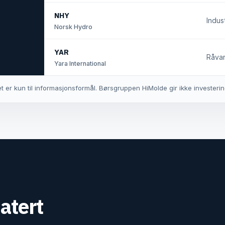
NHY
Indust
Norsk Hydro
YAR
Råvar
Yara International
t er kun til informasjonsformål. Børsgruppen HiMolde gir ikke investeri
atert